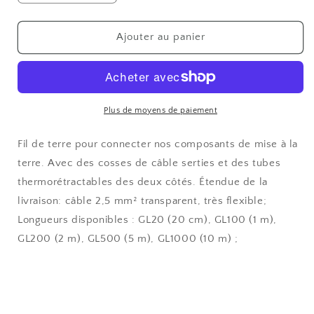
la
la
quantité
quantité
de
de
Ajouter au panier
YSHIELD
YSHIELD
GC-
GC-
20
20
Câble
Câble
de
de
Plus de moyens de paiement
mise
mise
à
à
Fil de terre pour connecter nos composants de mise à la
la
la
terre. Avec des cosses de câble serties et des tubes
terre
terre
thermorétractables des deux côtés. Étendue de la
Longueur
Longueur
20
20
livraison: câble 2,5 mm² transparent, très flexible;
cm
cm
Longueurs disponibles : GL20 (20 cm), GL100 (1 m),
GL200 (2 m), GL500 (5 m), GL1000 (10 m) ;