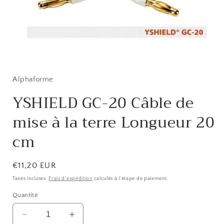
Ouvrir
le
média
1
Alphaforme
dans
une
YSHIELD GC-20 Câble de
fenêtre
modale
mise à la terre Longueur 20
cm
Prix
€11,20 EUR
habituel
Taxes incluses.
Frais d'expédition
calculés à l'étape de paiement.
Quantité
Réduire
Augmenter