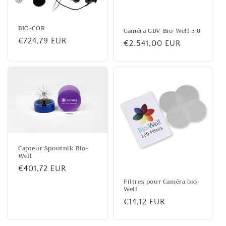
BIO-COR
Caméra GDV Bio-Well 3.0
Prix
€724,79 EUR
Prix
€2.541,00 EUR
habituel
habituel
Capteur Spoutnik Bio-
Well
Prix
€401,72 EUR
habituel
Filtres pour Caméra bio-
Well
Prix
€14,12 EUR
habituel