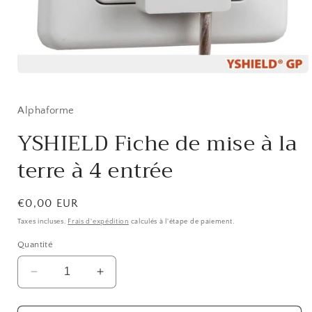
Ouvrir
le
média
1
Alphaforme
dans
une
YSHIELD Fiche de mise à la
fenêtre
modale
terre à 4 entrée
Prix
€0,00 EUR
habituel
Taxes incluses.
Frais d'expédition
calculés à l'étape de paiement.
Quantité
Réduire
Augmenter
la
la
quantité
quantité