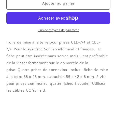
de
de
Ajouter au panier
YSHIELD
YSHIELD
Fiche
Fiche
de
de
mise
mise
à
à
Plus de moyens de paiement
la
la
terre
terre
Fiche de mise à la terre pour prises CEE-7/4 et CEE-
à
à
7/7. Pour le système Schuko allemand et français. La
4
4
fiche peut être insérée sans serrer, mais il est préférable
entrée
entrée
de la visser fermement sur le couvercle de la
prise. Quatre prises de connexion. Inclus : fiche de mise
à la terre 38 x 26 mm, capuchon 55 x 42 x 8 mm, 2 vis
pour prises communes, quatre fiches à souder. Utilisez
les câbles GC Yshield.